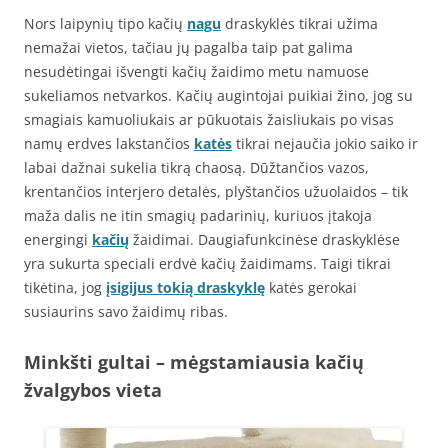
Nors laipynių tipo kačių
nagu
draskyklės tikrai užima
nemažai vietos, tačiau jų pagalba taip pat galima
nesudėtingai išvengti kačių žaidimo metu namuose
sukeliamos netvarkos. Kačių augintojai puikiai žino, jog su
smagiais kamuoliukais ar pūkuotais žaisliukais po visas
namų erdves lakstančios
katės
tikrai nejaučia jokio saiko ir
labai dažnai sukelia tikrą chaosą. Dūžtančios vazos,
krentančios interjero detalės, plyštančios užuolaidos – tik
maža dalis ne itin smagių padarinių, kuriuos įtakoja
energingi
kačių
žaidimai. Daugiafunkcinėse draskyklėse
yra sukurta speciali erdvė kačių žaidimams. Taigi tikrai
tikėtina, jog
įsigijus tokią draskyklę
katės
gerokai
susiaurins savo žaidimų ribas.
Minkšti gultai – mėgstamiausia kačių
žvalgybos vieta