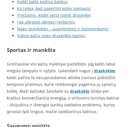
Kodėl katės gadina baldus
;
Ko reikia, kad pagerinti katės savijautą
;
Priežastys, kodėl verta įsigyti draskyklę
;
Į ką atkreipti dėmesį renkantis
;
Nagų draskyklės – augintinėms ir šeimininkams
;
Kokios kačių nagų draskyklių kainos
;
Sportas ir mankšta
Greičiausiai visi kačių mylėtojai pastebėjo, jog katės labai
mėgsta tampytis ir rąžytis. Galandant nagus į
draskykles
katės pačios to nesuprasdamos atlieka įvairaus pobūdžio
tempimo pratimus, kurie reikšmingai pagerina jų sąnarių
būklę. Maži kačiukai žaisdami su
draskykle
išlieja per
kraštus besiveržiančią energiją, o viršsvorio turintys katinai
– išsijudina ir išvengia sunkių sveikatos problemų, kurios
įprastai lydi tingius, mažai vaikštančius katinus.
Saugumo pojūtis