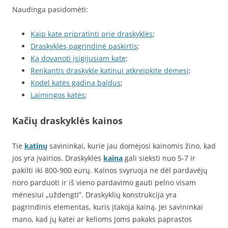
Naudinga pasidomėti:
Kaip katę pripratinti prie draskyklės
;
Draskyklės pagrindinė paskirtis
;
Ką dovanoti įsigijusiam katę
;
Renkantis draskyklę katinui atkreipkite dėmesį
;
Kodel katės gadina baldus
;
Laimingos katės
;
Kačių draskyklės kainos
Tie
katinų
savininkai, kurie jau domėjosi kainomis žino, kad
jos yra įvairios. Draskyklės
kaina
gali sieksti nuo 5-7 ir
pakilti iki 800-900 eurų. Kainos svyruoja ne dėl pardavėjų
noro parduoti ir iš vieno pardavimo gauti pelno visam
mėnesiui „uždengti”. Draskyklių konstrukcija yra
pagrindinis elementas, kuris įtakoja kainą. Jei savininkai
mano, kad jų katei ar kelioms joms pakaks paprastos