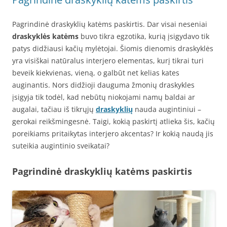
Pagrindinė draskyklių katėms paskirtis. Dar visai neseniai
draskyklės katėms
buvo tikra egzotika, kurią įsigydavo tik
patys didžiausi kačių mylėtojai. Šiomis dienomis draskyklės
yra visiškai natūralus interjero elementas, kurį tikrai turi
beveik kiekvienas, vieną, o galbūt net kelias kates
auginantis. Nors didžioji dauguma žmonių draskykles
įsigyja tik todėl, kad nebūtų niokojami namų baldai ar
augalai, tačiau iš tikrųjų
draskyklių
nauda augintiniui –
gerokai reikšmingesnė. Taigi, kokią paskirtį atlieka šis, kačių
poreikiams pritaikytas interjero akcentas? Ir kokią naudą jis
suteikia augintinio sveikatai?
Pagrindinė draskyklių katėms paskirtis