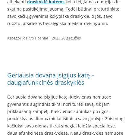
atliekanti
draskyklė katėms
kelia teigiamas emocijas ir
skatina pasitikėjimo jausmą. Todėl būtinai praturtinkite
savo kačių gyvenimą kokybiška draskykle, o jos, savo
ruožtu, atsidėkos besąlygiška meile ir dėkingumu.
Kategorijos:
Straipsniai
|
2023 20 gegužės
Geriausia dovana įsigijus katę –
daugiafunkcinės draskyklės
Geriausia dovana įsigijus katę. Kiekvienas namuose
gyvenantis augintinis tikrai nori turėti savą, tik jam
priklausantį kampelį. Kiekvienas šuniukas po ilgos,
produktyvios dienos mielai įsitaiso savo guolyje. Žaismingi
kačiukai savo dienas tikrai smagiai leidžia specialiose,
daugiafunkcinėse draskyklėse. Nagų draskykles namuose