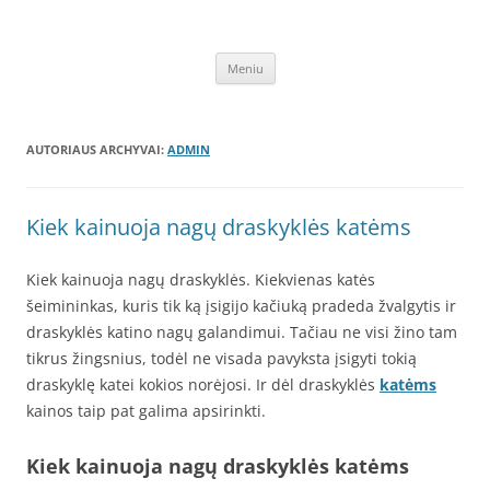
Pereiti
prie
Draskyklės katėms
turinio
Kačių draskyklės, pigios laipynės. Laipynė, draskyklė katėms, katinams,
katinu nagu, internetu – pigiau. Lavinkite augintinius išleisdami mažiau
Meniu
lėšų, sugaišdami laiko. Pirkite internetu – akcija – garantija pigiau –
DraskyklesKatems.lt!
AUTORIAUS ARCHYVAI:
ADMIN
Kiek kainuoja nagų draskyklės katėms
Kiek kainuoja nagų draskyklės. Kiekvienas katės
šeimininkas, kuris tik ką įsigijo kačiuką pradeda žvalgytis ir
draskyklės katino nagų galandimui. Tačiau ne visi žino tam
tikrus žingsnius, todėl ne visada pavyksta įsigyti tokią
draskyklę katei kokios norėjosi. Ir dėl draskyklės
katėms
kainos taip pat galima apsirinkti.
Kiek kainuoja nagų draskyklės katėms