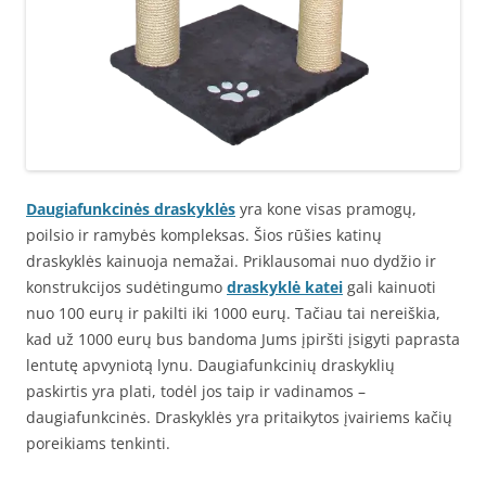
Daugiafunkcinės draskyklės
yra kone visas pramogų,
poilsio ir ramybės kompleksas. Šios rūšies katinų
draskyklės kainuoja nemažai. Priklausomai nuo dydžio ir
konstrukcijos sudėtingumo
draskyklė katei
gali kainuoti
nuo 100 eurų ir pakilti iki 1000 eurų. Tačiau tai nereiškia,
kad už 1000 eurų bus bandoma Jums įpiršti įsigyti paprasta
lentutę apvyniotą lynu. Daugiafunkcinių draskyklių
paskirtis yra plati, todėl jos taip ir vadinamos –
daugiafunkcinės. Draskyklės yra pritaikytos įvairiems kačių
poreikiams tenkinti.