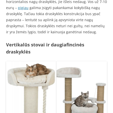
horizontalios nagų draskyklės, jie išleis nedaug. Vos už 7-10
eurų –
pigiau
galima įsigyti pakankamai kokybišką nagų
draskyklę. Tačiau tokia draskyklės konstrukcija bus ypač
paprasta – lentutė su aplink ją apvyniota virte nagų
drąskymui. Tokios draskyklės neturi nei gultų, nei namelių
ir yra žemės lygio, todėl ir kainuoja ganėtinai nedaug.
Vertikalūs stovai ir daugiafincinės
draskyklės