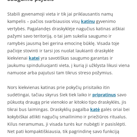
Stabili gyvenamoji vieta ir tik jai priklausantis namų
kampelis – pačios svarbiausios visų
katinu
gyvenimo
vertybės. Pagalandęs draskyklėje nagučius katinas aiškiai
pažymi savo teritoriją, o tai jam sukelia saugumo ir
ramybės jausmą bei gerina emocinę būklę. Visada toje
pačioje stovinti ir tarsi jos nuolat laukianti draskyklė
kiekvienai
katei
yra savotiškas saugumo garantas ir
jaukumu spinduliuojanti vieta, į kurią ji užklysta likusi viena
namuose arba pajutusi tam tikrus streso požymius.
Nors kiekvienas katinas prie pokyčių prisitaiko itin
sudėtingai, tačiau skyrus šiek tiek laiko ir
pripratinus
savo
pūkuotą draugą prie vienokio ar kitokio tipo draskyklės, jis
tikrai bus laimingas. Draskyklių pagalba
katė
galės oriai bei
kokybiškai atlikti nagučių smailinimo ir priežiūros ritualus.
Kilus neramumas, ji visada turės kur nubėgti ir pasislėpti.
Net pati kompaktiškiausia, tik pagrindinę savo funkciją