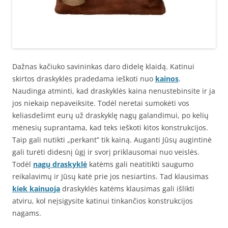
Dažnas kačiuko savininkas daro didelę klaidą. Katinui
skirtos draskyklės pradedama ieškoti nuo
kainos
.
Naudinga atminti, kad draskyklės kaina nenustebinsite ir ja
jos niekaip nepaveiksite. Todėl neretai sumokėti vos
keliasdešimt eurų už draskyklę nagų galandimui, po kelių
mėnesių suprantama, kad teks ieškoti kitos konstrukcijos.
Taip gali nutikti „perkant” tik kainą. Auganti Jūsų augintinė
gali turėti didesnį ūgį ir svorį priklausomai nuo veislės.
Todėl
nagų draskyklė
katėms gali neatitikti saugumo
reikalavimų ir Jūsų katė prie jos nesiartins. Tad klausimas
kiek kainuoja
draskyklės katėms klausimas gali išlikti
atviru, kol neįsigysite katinui tinkančios konstrukcijos
nagams.