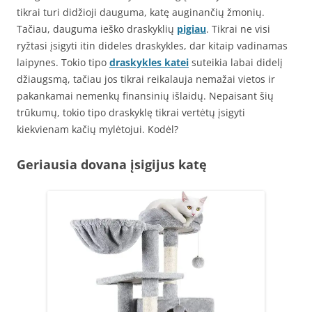
tikrai turi didžioji dauguma, katę auginančių žmonių.
Tačiau, dauguma ieško draskyklių
pigiau
. Tikrai ne visi
ryžtasi įsigyti itin dideles draskykles, dar kitaip vadinamas
laipynes. Tokio tipo
draskykles katei
suteikia labai didelį
džiaugsmą, tačiau jos tikrai reikalauja nemažai vietos ir
pakankamai nemenkų finansinių išlaidų. Nepaisant šių
trūkumų, tokio tipo draskyklę tikrai vertėtų įsigyti
kiekvienam kačių mylėtojui. Kodėl?
Geriausia dovana įsigijus katę