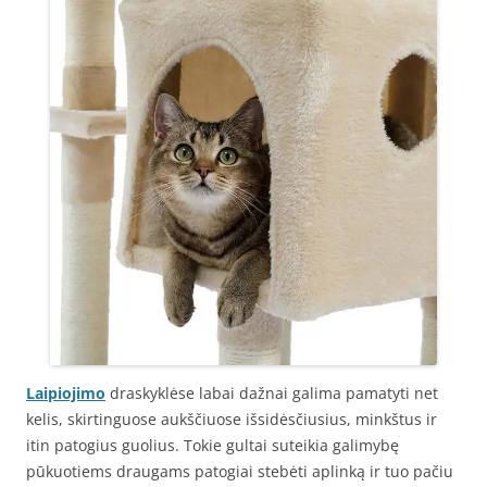
Laipiojimo
draskyklėse labai dažnai galima pamatyti net
kelis, skirtinguose aukščiuose išsidėsčiusius, minkštus ir
itin patogius guolius. Tokie gultai suteikia galimybę
pūkuotiems draugams patogiai stebėti aplinką ir tuo pačiu