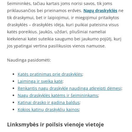
šeimininkės, tačiau kartais joms norisi savos, tik joms
priklausančios bei prieinamos erdvės.
Nagų draskyklės
ne
tik draskymui, bet ir laipiojimui, ir miegojimui pritaikytos
draskyklės – draskyklės idėja, kuri puikiai pateisina visus
katės poreikius. Jaukūs, uždari, pliušiniai nameliai
kiekvienai katei suteikia saugumo bei jaukumo pojūtį, kurį
jos ypatingai vertina pasilikusios vienos namuose.
Naudinga pasidomėti:
Katės pratinimas prie draskyklės
;
Laiminga ir sveika katė
;
Renkantis nagų draskyklę naudinga atkreipti dėmesį
;
Nagų draskyklės katėms ir šeimininkams
;
Katinai drasko ir gadina baldus
;
Kokios katinų draskyklių kainos
;
Linksmybės ir poilsis vienoje vietoje