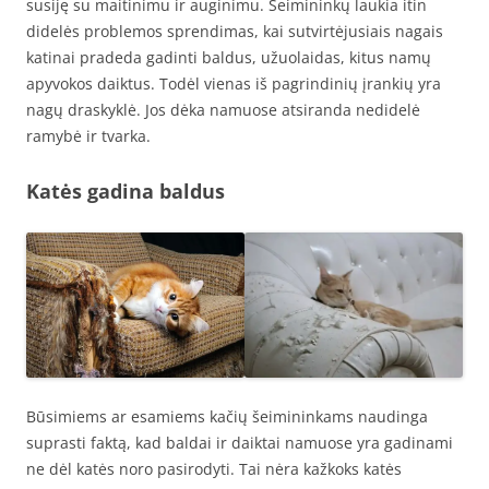
susiję su maitinimu ir auginimu. Šeimininkų laukia itin
didelės problemos sprendimas, kai sutvirtėjusiais nagais
katinai pradeda gadinti baldus, užuolaidas, kitus namų
apyvokos daiktus. Todėl vienas iš pagrindinių įrankių yra
nagų draskyklė. Jos dėka namuose atsiranda nedidelė
ramybė ir tvarka.
Katės gadina baldus
Būsimiems ar esamiems kačių šeimininkams naudinga
suprasti faktą, kad baldai ir daiktai namuose yra gadinami
ne dėl katės noro pasirodyti. Tai nėra kažkoks katės