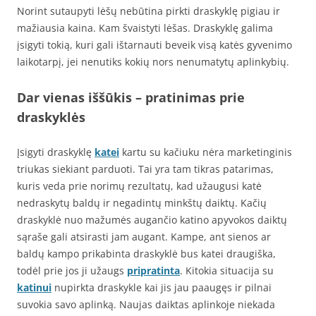
Norint sutaupyti lėšų nebūtina pirkti draskyklę pigiau ir
mažiausia kaina. Kam švaistyti lėšas. Draskyklę galima
įsigyti tokią, kuri gali ištarnauti beveik visą katės gyvenimo
laikotarpį, jei nenutiks kokių nors nenumatytų aplinkybių.
Dar vienas iššūkis – pratinimas prie
draskyklės
Įsigyti draskyklę
katei
kartu su kačiuku nėra marketinginis
triukas siekiant parduoti. Tai yra tam tikras patarimas,
kuris veda prie norimų rezultatų, kad užaugusi katė
nedraskytų baldų ir negadintų minkštų daiktų. Kačių
draskyklė nuo mažumės augančio katino apyvokos daiktų
sąraše gali atsirasti jam augant. Kampe, ant sienos ar
baldų kampo prikabinta draskyklė bus katei draugiška,
todėl prie jos ji užaugs
pripratinta
. Kitokia situacija su
katinui
nupirkta draskykle kai jis jau paaugęs ir pilnai
suvokia savo aplinką. Naujas daiktas aplinkoje niekada