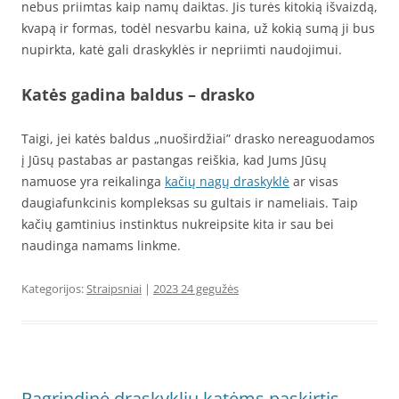
nebus priimtas kaip namų daiktas. Jis turės kitokią išvaizdą,
kvapą ir formas, todėl nesvarbu kaina, už kokią sumą ji bus
nupirkta, katė gali draskyklės ir nepriimti naudojimui.
Katės gadina baldus – drasko
Taigi, jei katės baldus „nuoširdžiai” drasko nereaguodamos
į Jūsų pastabas ar pastangas reiškia, kad Jums Jūsų
namuose yra reikalinga
kačių nagų draskyklė
ar visas
daugiafunkcinis kompleksas su gultais ir nameliais. Taip
kačių gamtinius instinktus nukreipsite kita ir sau bei
naudinga namams linkme.
Kategorijos:
Straipsniai
|
2023 24 gegužės
Pagrindinė draskyklių katėms paskirtis