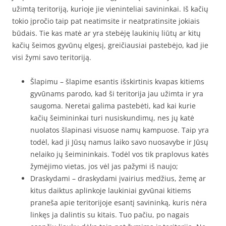
užimtą teritoriją, kurioje jie vieninteliai savininkai. Iš kačių
tokio įpročio taip pat neatimsite ir neatpratinsite jokiais
būdais. Tie kas matė ar yra stebėję laukinių liūtų ar kitų
kačių šeimos gyvūnų elgesį, greičiausiai pastebėjo, kad jie
visi žymi savo teritoriją.
Šlapimu – šlapime esantis išskirtinis kvapas kitiems
gyvūnams parodo, kad ši teritorija jau užimta ir yra
saugoma. Neretai galima pastebėti, kad kai kurie
kačių šeimininkai turi nusiskundimų, nes jų katė
nuolatos šlapinasi visuose namų kampuose. Taip yra
todėl, kad ji Jūsų namus laiko savo nuosavybe ir Jūsų
nelaiko jų šeimininkais. Todėl vos tik praplovus katės
žymėjimo vietas, jos vėl jas pažymi iš naujo;
Draskydami – draskydami įvairius medžius, žemę ar
kitus daiktus aplinkoje laukiniai gyvūnai kitiems
praneša apie teritorijoje esantį savininką, kuris nėra
linkęs ja dalintis su kitais. Tuo pačiu, po nagais