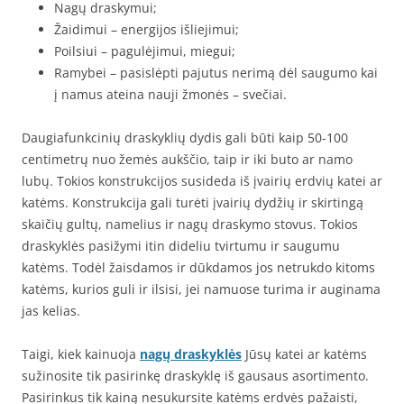
Nagų draskymui;
Žaidimui – energijos išliejimui;
Poilsiui – pagulėjimui, miegui;
Ramybei – pasislėpti pajutus nerimą dėl saugumo kai
į namus ateina nauji žmonės – svečiai.
Daugiafunkcinių draskyklių dydis gali būti kaip 50-100
centimetrų nuo žemės aukščio, taip ir iki buto ar namo
lubų. Tokios konstrukcijos susideda iš įvairių erdvių katei ar
katėms. Konstrukcija gali turėti įvairių dydžių ir skirtingą
skaičių gultų, namelius ir nagų draskymo stovus. Tokios
draskyklės pasižymi itin dideliu tvirtumu ir saugumu
katėms. Todėl žaisdamos ir dūkdamos jos netrukdo kitoms
katėms, kurios guli ir ilsisi, jei namuose turima ir auginama
jas kelias.
Taigi, kiek kainuoja
nagų draskyklės
Jūsų katei ar katėms
sužinosite tik pasirinkę draskyklę iš gausaus asortimento.
Pasirinkus tik kainą nesukursite katėms erdvės pažaisti,