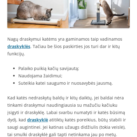
Nagų draskymui katėms yra gaminamos taip vadinamos
draskyklės
. Tačiau be šios paskirties jos turi dar ir kitų
funkcijų.
Palaiko puikią kačių savijautą;
Naudojama žaidimui;
Suteikia katei saugumo ir nuosavybės jausmą.
Kad katės nedraskytų baldų ir kitų daiktų, jei baldai nėra
tinkami draskymui naudingiausia su mažučiu kačiuku
įsigyti ir draskyklę. Labai svarbu numatyti ir katės būsimą
dydį, kad
draskyklė
atitiktų katės poreikius, būtų stabili ir
saugi augintinei. Jei katinas užaugs didžiulis (tokia veislė),
tai smulki draskyklė gali tapti netinkama jau po metų.