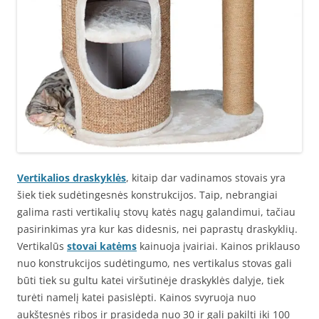
Vertikalios draskyklės
, kitaip dar vadinamos stovais yra
šiek tiek sudėtingesnės konstrukcijos. Taip, nebrangiai
galima rasti vertikalių stovų katės nagų galandimui, tačiau
pasirinkimas yra kur kas didesnis, nei paprastų draskyklių.
Vertikalūs
stovai katėms
kainuoja įvairiai. Kainos priklauso
nuo konstrukcijos sudėtingumo, nes vertikalus stovas gali
būti tiek su gultu katei viršutinėje draskyklės dalyje, tiek
turėti namelį katei pasislėpti. Kainos svyruoja nuo
aukštesnės ribos ir prasideda nuo 30 ir gali pakilti iki 100