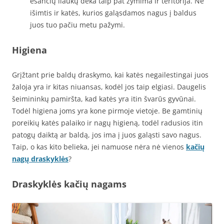
esančių liaukų dėka taip pat žymima ir teritorija. Ne
išimtis ir katės, kurios galąsdamos nagus į baldus
juos tuo pačiu metu pažymi.
Higiena
Grįžtant prie baldų draskymo, kai katės negailestingai juos
žaloja yra ir kitas niuansas, kodėl jos taip elgiasi. Daugelis
šeimininkų pamiršta, kad katės yra itin švarūs gyvūnai.
Todėl higiena joms yra kone pirmoje vietoje. Be gamtinių
poreikių katės palaiko ir nagų higieną, todėl radusios itin
patogų daiktą ar baldą, jos ima į juos galąsti savo nagus.
Taip, o kas kito belieka, jei namuose nėra nė vienos
kačių
nagų draskyklės
?
Draskyklės kačių nagams