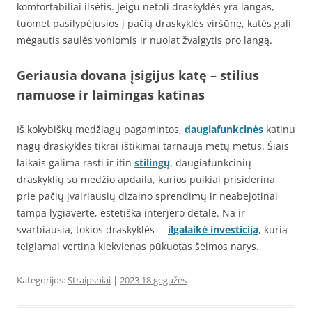
komfortabiliai ilsėtis. Jeigu netoli draskyklės yra langas,
tuomet pasilypėjusios į pačią draskyklės viršūnę, katės gali
mėgautis saulės voniomis ir nuolat žvalgytis pro langą.
Geriausia dovana įsigijus katę – stilius
namuose ir laimingas katinas
Iš kokybiškų medžiagų pagamintos,
daugiafunkcinės
katinu
nagų draskyklės tikrai ištikimai tarnauja metų metus. Šiais
laikais galima rasti ir itin
stilingų
, daugiafunkcinių
draskyklių su medžio apdaila, kurios puikiai prisiderina
prie pačių įvairiausių dizaino sprendimų ir neabejotinai
tampa lygiaverte, estetiška interjero detale. Na ir
svarbiausia, tokios draskyklės –
ilgalaikė investicija
, kurią
teigiamai vertina kiekvienas pūkuotas šeimos narys.
Kategorijos:
Straipsniai
|
2023 18 gegužės