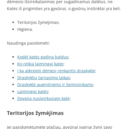
dėmesio išsireikalavimas per sugadinamus daiktus, ne.
Katės iš prigimties yra gyvūnai, o gyvūnų instinktai yra keli.
Teritorijos žymėjimas;
Higiena.
Naudinga pasidomėti:
Kodėl katės gadina baldus
;
Ko reikia laimingai katei
;
Į ką atkreipti dėmesį renkantis draskyklę
;
Draskyklių tarnavimo laikas
;
Draskyklė augintinėms ir šeimininkams
;
Laimingos katės
;
Dovana nusipirkusiam katę
;
Teritorijos žymėjimas
Jei pasidomėtumėte plačiau, gyvūnai įvairiai žymi savo