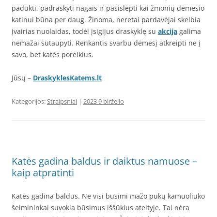
padūkti, padraskyti nagais ir pasislėpti kai žmonių dėmesio
katinui būna per daug. Žinoma, neretai pardavėjai skelbia
įvairias nuolaidas, todėl įsigijus draskyklę su
akcija
galima
nemažai sutaupyti. Renkantis svarbu dėmesį atkreipti ne į
savo, bet katės poreikius.
Jūsų –
DraskyklesKatems.lt
Kategorijos:
Straipsniai
|
2023 9 birželio
Katės gadina baldus ir daiktus namuose –
kaip atpratinti
Katės gadina baldus. Ne visi būsimi mažo pūkų kamuoliuko
šeimininkai suvokia būsimus iššūkius ateityje. Tai nėra