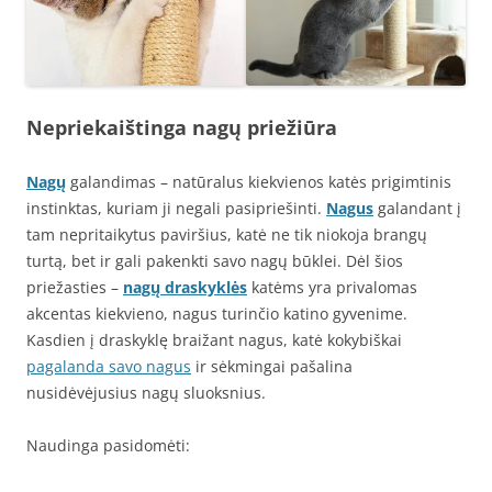
Nepriekaištinga nagų priežiūra
Nagų
galandimas – natūralus kiekvienos katės prigimtinis
instinktas, kuriam ji negali pasipriešinti.
Nagus
galandant į
tam nepritaikytus paviršius, katė ne tik niokoja brangų
turtą, bet ir gali pakenkti savo nagų būklei. Dėl šios
priežasties –
nagų draskyklės
katėms yra privalomas
akcentas kiekvieno, nagus turinčio katino gyvenime.
Kasdien į draskyklę braižant nagus, katė kokybiškai
pagalanda savo nagus
ir sėkmingai pašalina
nusidėvėjusius nagų sluoksnius.
Naudinga pasidomėti: