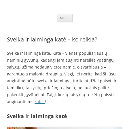
Pereiti
prie
Draskyklės katėms
turinio
Kačių draskyklės, pigios laipynės. Laipynė, draskyklė katėms, katinams,
katinu nagu, internetu – pigiau. Lavinkite augintinius išleisdami mažiau
Meniu
lėšų, sugaišdami laiko. Pirkite internetu – akcija – garantija pigiau –
DraskyklesKatems.lt!
Sveika ir laiminga katė – ko reikia?
Sveika ir laiminga katė. Katė – vienas populiariausių
naminių gyvūnų, kadangi jam auginti nereikia ypatingų
sąlygų, užima nedaug vietos namie, o svarbiausia –
garantuoja malonią draugiją. Visgi, jei norite, kad ši jūsų
augintinė būtų sveika ir laiminga, turite atidžiai paisyti ir
tam tikrų taisyklių, priešingu atveju, ne juokais galite
pakenkti gyvūnėliui. Taigi, kokių taisyklių reikėtų paisyti
auginantiems
kates
?
Sveika ir laiminga katė