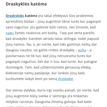
Draskyklės katėms
Draskyklės
katėms
yra labai efektyvus šios problemos
sprendimo būdas – jūsų augintinė tikrai turės kur pagaląsti
savo nagučius. Jūs galėsite būti ramūs, nes žinosite, kad
nagų
žymės neatsiras ant baldų. Taip pat verta parėžti,
kad draskylės šiandien atrodo labai stilingai, todėl papuoš
jūsų namus. Na, o, jei norite, kad toks gaminys neštų dar
daugiau naudos, tai galite rinktis draskyklę –
gultą
– ji
pasitarnaus ne tik tuo, kad jūsų nenuorama turės kur
pagaląsti nagučius, bet dar ir tuo, kad turės, kur patogiai
išsimiegoti. Tam, kad užtikrintumėte geriausią efektą,
kiekvienoje namų patalpoje, kur lankosi jūsų katė,
turėtumėte laikyti bent po vieną
draskyklę
.
Dar vienas dalykas, kurio irgi svarbu paisyti, jei norite, kad
jūsų augintinė būtų sveika ir laiminga yra tinkamas
mitybos racionas. Dauguma žmonių galvoja, kad katei