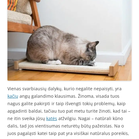
Vienas svarbiausių dalykų, kurio negalite nepaisyti, yra
kačių
angų galandimo klausimas. Žinoma, visada tuos
nagus galite pakirpti ir taip išvengti tokių problemų, kaip
apgadinti baldai, tačiau tuo pat metu turite žinoti, kad tai –
ne itin sveika jūsų
katės
atžvilgiu. Nagai – natūrali kūno
dalis, tad jos vientisumas neturėtų būtų pažeistas. Na o
juos pagaląsti katei taip pat yra visiškai natūralus poreikis,