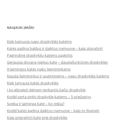
NAUJAUSI ĮRAŠAI
Kiek kainuoja nagų draskyklės katėms
Katės gadina baldus ir daiktus namuose – kaip atpratinti
Pagrindinė draskyklių katėms paskirtis
Geriausia dovana įsigijus katę – daugiafunkcinės draskyklės
9 laimingos katės įsakų šeimininkams
Nauda šeimininkui ir augintinėms – nagų draskyklės katėms
Kiek tarnauja katės draskyklės
Į ką atkreipti dėmesį renkantis kačių draskyklę
Kodėl verta pirkti draskyklę katėms – 5 priežastys
Sveika ir laiminga katė – ko reikia?
Kodėl katės gadina daiktus namuose – kaip to išvengti
Kaip pripratinti katę prie draskyklės