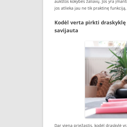
aukštos kokybės žaliavų. Jos yra įmantr
jos atlieka jau ne tik praktinę funkcij
Kodėl verta pirkti draskykl
savijauta
Dar viena priežastis, kodėl draskylė yr