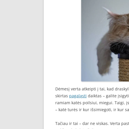
Dėmesį verta atkeipti į tai, kad drasky
skirtas
pagaląsti
daiktas – galite įsigyti
ramiam katės poilsiui, miegui. Taigi, 
– katė turės ir kur išsimiegoti, ir kur 
Tačiau ir tai – dar ne viskas. Verta pa