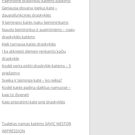
Pagrindinė draskyklių katėms paskirtis
Geriausia dovana įsigijus katę –
daugiafunkcinės draskyklės
9 laimingos katės įsakų šeimininkams
Nauda šeimininkui ir augintinėms – nagų
draskyklės katėms
Kiek tarnauja katės draskyklės
Į ką atkreipti dėmesį renkantis kačių
draskyklę
Kodėl verta pirkti draskyklę katėms – 5
priežastys
Sveika ir laiminga katė – ko reikia?
Kodėl katės gadina daiktus namuose –
kaip to išvengti
Kaip pripratinti katę prie draskyklės
Tualetas namas katėms SAVIC NESTOR
IMPRESSION