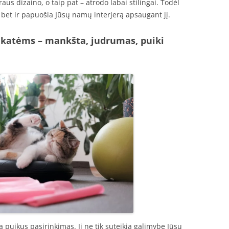
aus dizaino, o taip pat – atrodo labai stilingai. Todėl
ą, bet ir papuošia Jūsų namų interjerą apsaugant jį.
ę katėms – mankšta, judrumas, puiki
a puikus pasirinkimas. Ji ne tik suteikia galimybę Jūsų