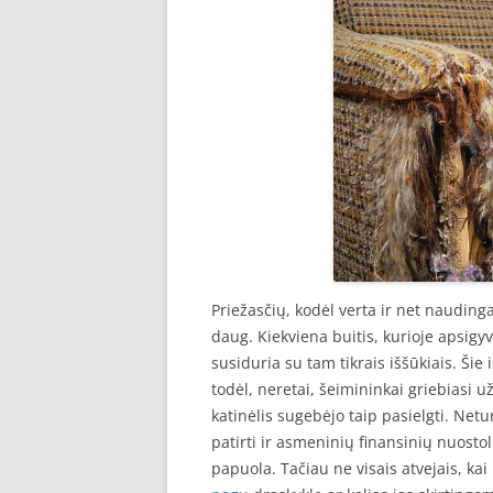
Priežasčių, kodėl verta ir net naudinga
daug. Kiekviena buitis, kurioje apsig
susiduria su tam tikrais iššūkiais. Šie 
todėl, neretai, šeimininkai griebiasi u
katinėlis sugebėjo taip pasielgti. Net
patirti ir asmeninių finansinių nuosto
papuola. Tačiau ne visais atvejais, kai