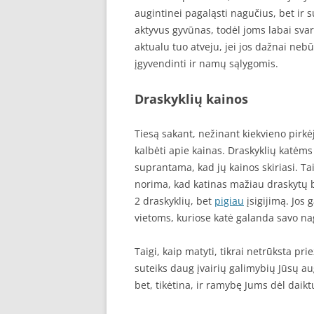
augintinei pagaląsti nagučius, bet ir 
aktyvus gyvūnas, todėl joms labai svar
aktualu tuo atveju, jei jos dažnai nebū
įgyvendinti ir namų sąlygomis.
Draskyklių kainos
Tiesą sakant, nežinant kiekvieno pirk
kalbėti apie kainas. Draskyklių katėms 
suprantama, kad jų kainos skiriasi. Ta
norima, kad katinas mažiau draskytų b
2 draskyklių, bet
pigiau
įsigijimą. Jos 
vietoms, kuriose katė galanda savo na
Taigi, kaip matyti, tikrai netrūksta pr
suteiks daug įvairių galimybių Jūsų augi
bet, tikėtina, ir ramybę Jums dėl daikt