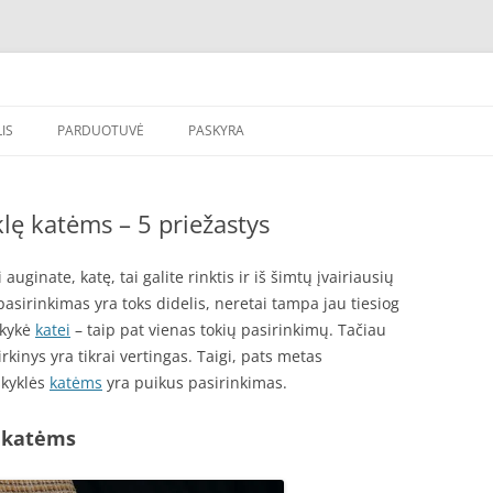
draskyklė katėms, katinams, katinu nagu, internetu – pigiau. Lavinkite auginti
IS
PARDUOTUVĖ
PASKYRA
klę katėms – 5 priežastys
auginate, katę, tai galite rinktis ir iš šimtų įvairiausių
pasirinkimas yra toks didelis, neretai tampa jau tiesiog
skykė
katei
– taip pat vienas tokių pasirinkimų. Tačiau
irkinys yra tikrai vertingas. Taigi, pats metas
skyklės
katėms
yra puikus pasirinkimas.
ę katėms