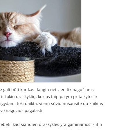
lė gali būti kur kas daugiu nei vien tik nagučiams
 ir tokių draskyklių, kurios taip pa yra pritaikytos ir
įsigydami tokį daiktą, vienu šūviu nušausite du zuikius
savo nagučius pagaląsti.
stebėti, kad šiandien draskyklės yra gaminamos iš itin