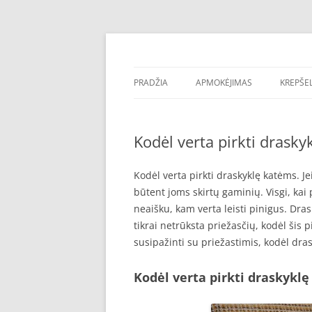
Pereiti
prie
turinio
Kačių draskyklės, pigios laipynės. Laipynė, 
Draskyklės katėms
garantija pigiau – DraskyklesKatems.lt!
PRADŽIA
APMOKĖJIMAS
KREPŠEL
Kodėl verta pirkti drasky
Kodėl verta pirkti draskyklę katėms. Jei 
būtent joms skirtų gaminių. Visgi, kai 
neaišku, kam verta leisti pinigus. Dra
tikrai netrūksta priežasčių, kodėl šis p
susipažinti su priežastimis, kodėl dra
Kodėl verta pirkti draskykl