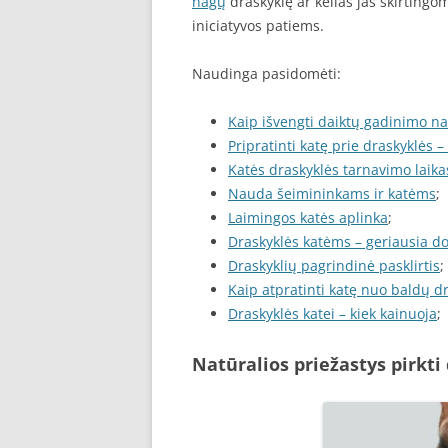
nagų
draskyklę ar kelias jas skirting
iniciatyvos patiems.
Naudinga pasidomėti:
Kaip išvengti daiktų gadinimo 
Pripratinti katę prie draskyklės –
Katės draskyklės tarnavimo laika
Nauda šeimininkams ir katėms
;
Laimingos katės aplinka
;
Draskyklės katėms – geriausia d
Draskyklių pagrindinė pasklirtis
;
Kaip atpratinti katę nuo baldų 
Draskyklės katei – kiek kainuoja
;
Natūralios priežastys pirkti