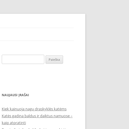
nius išleisdami mažiau lėšų, sugaišdami laiko. Pirkite internetu – akcija –
Ieškoti:
NAUJAUSI ĮRAŠAI
Kiek kainuoja nagų draskyklės katėms
Katės gadina baldus ir daiktus namuose –
kaip atpratinti