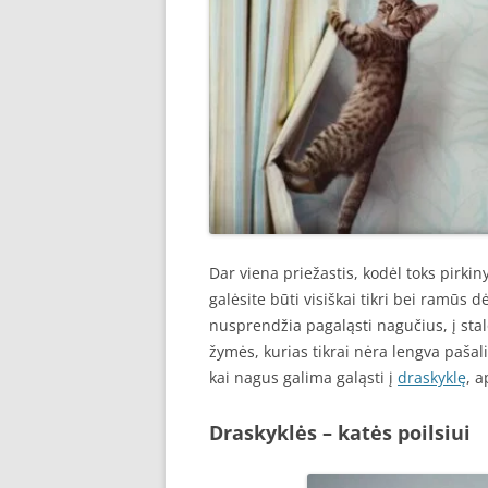
Dar viena priežastis, kodėl toks pirkin
galėsite būti visiškai tikri bei ramūs 
nusprendžia pagaląsti nagučius, į stal
žymės, kurias tikrai nėra lengva pašal
kai nagus galima galąsti į
draskyklę
, 
Draskyklės – katės poilsiui