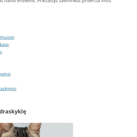
oms namo erdvėms. Priežastys savininkus priverčia imtis
namuose
;
 kaip
;
s
;
ovana
;
draskymo
;
 draskyklę