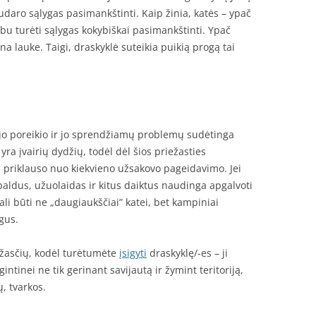
sudaro sąlygas pasimankštinti. Kaip žinia, katės – ypač
bu turėti sąlygas kokybiškai pasimankštinti. Ypač
na lauke. Taigi, draskyklė suteikia puikią progą tai
ėjo poreikio ir jo sprendžiamų problemų sudėtinga
yra įvairių dydžių, todėl dėl šios priežasties
i priklauso nuo kiekvieno užsakovo pageidavimo. Jei
aldus, užuolaidas ir kitus daiktus naudinga apgalvoti
gali būti ne „daugiaukščiai” katei, bet kampiniai
gus.
iežasčių, kodėl turėtumėte
įsigyti
draskyklę/-es – ji
ntinei ne tik gerinant savijautą ir žymint teritoriją,
ų, tvarkos.