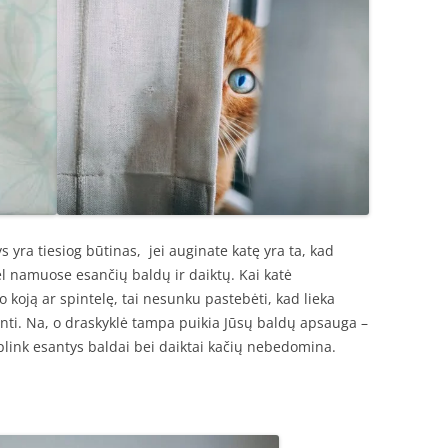
ys yra tiesiog būtinas, jei auginate katę yra ta, kad
dėl namuose esančių baldų ir daiktų. Kai katė
o koją ar spintelę, tai nesunku pastebėti, kad lieka
inti. Na, o draskyklė tampa puikia Jūsų baldų apsauga –
aplink esantys baldai bei daiktai kačių nebedomina.