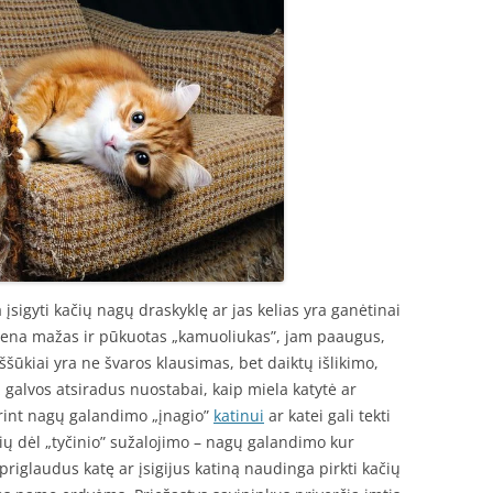
 įsigyti kačių nagų draskyklę ar jas kelias yra ganėtinai
yvena mažas ir pūkuotas „kamuoliukas”, jam paaugus,
iššūkiai yra ne švaros klausimas, bet daiktų išlikimo,
ž galvos atsiradus nuostabai, kaip miela katytė ar
urint nagų galandimo „įnagio”
katinui
ar katei gali tekti
lių dėl „tyčinio” sužalojimo – nagų galandimo kur
 priglaudus katę ar įsigijus katiną naudinga pirkti kačių