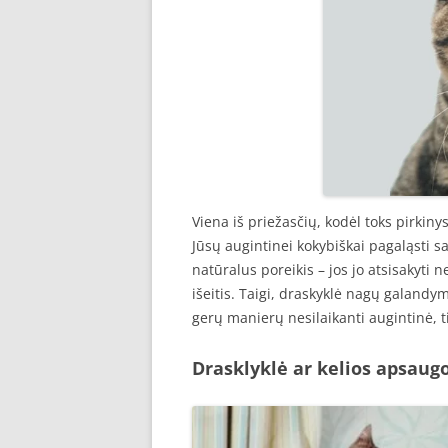
Viena iš priežasčių, kodėl toks pirkiny
Jūsų augintinei kokybiškai pagaląsti sa
natūralus poreikis – jos jo atsisakyti n
išeitis. Taigi, draskyklė nagų galandy
gerų manierų nesilaikanti augintinė, ti
Drasklyklė ar kelios apsaugo