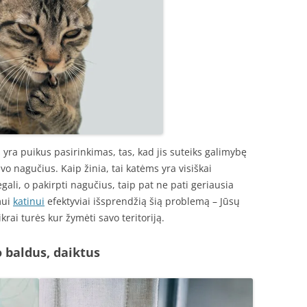
s yra puikus pasirinkimas, tas, kad jis suteiks galimybę
vo nagučius. Kaip žinia, tai katėms yra visiškai
egali, o pakirpti nagučius, taip pat ne pati geriausia
mui
katinui
efektyviai išsprendžią šią problemą – Jūsų
krai turės kur žymėti savo teritoriją.
 baldus, daiktus