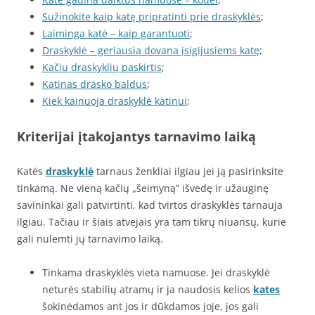
Sužinokite kaip katę pripratinti prie draskyklės
;
Laiminga katė – kaip garantuoti
;
Draskyklė – geriausia dovana įsigijusiems katę
;
Kačių draskyklių paskirtis
;
Katinas drasko baldus
;
Kiek kainuoja draskyklė katinui
;
Kriterijai įtakojantys tarnavimo laiką
Katės
draskyklė
tarnaus ženkliai ilgiau jei ją pasirinksite
tinkamą. Ne vieną kačių „šeimyną” išvedę ir užauginę
savininkai gali patvirtinti, kad tvirtos draskyklės tarnauja
ilgiau. Tačiau ir šiais atvejais yra tam tikrų niuansų, kurie
gali nulemti jų tarnavimo laiką.
Tinkama draskyklės vieta namuose. Jei draskyklė
neturės stabilių atramų ir ja naudosis kelios
kates
šokinėdamos ant jos ir dūkdamos joje, jos gali