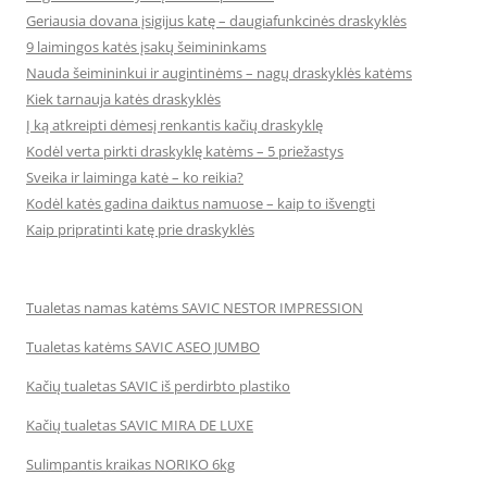
Geriausia dovana įsigijus katę – daugiafunkcinės draskyklės
9 laimingos katės įsakų šeimininkams
Nauda šeimininkui ir augintinėms – nagų draskyklės katėms
Kiek tarnauja katės draskyklės
Į ką atkreipti dėmesį renkantis kačių draskyklę
Kodėl verta pirkti draskyklę katėms – 5 priežastys
Sveika ir laiminga katė – ko reikia?
Kodėl katės gadina daiktus namuose – kaip to išvengti
Kaip pripratinti katę prie draskyklės
Tualetas namas katėms SAVIC NESTOR IMPRESSION
Tualetas katėms SAVIC ASEO JUMBO
Kačių tualetas SAVIC iš perdirbto plastiko
Kačių tualetas SAVIC MIRA DE LUXE
Sulimpantis kraikas NORIKO 6kg