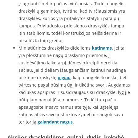
„sugriauti” net ir pačias tvirčiausias. Todėl daugelis
draskyklių gamintojų tvirtina, kad tvirčiausiomis yra
draskyklės, kurios yra pritaikytos statyti į patalpų
kampus. Prigludusios prie sienos draskyklės tampa
itin stabiliomis, todėl konstrukcijos neišsiderina ir
nesulūžta taip greitai;
Miniatiūrinės draskyklės dideliems
katinams
. Jei tai
yra plokštuminė nagų drąskymo priemonė, į
susidėvėjimo laikotarpį dėmesio kreipti nereikia.
Tačiau, jei dideliam išaugsiančiam katinui naudinga
pirkti ne draskyklę
pigiau
, kaip daugelis to ieško, bet
tvirtesnę pagal būsimą ūgį ir tikėtiną svorį. Augdamas
kačiukas apsipras ir susidraugaus su draskykle, lyg jie
būtų jam namai Jūsų namuose. Todėl tuo pačiu
apsaugosite ir savo namus ateityje, kai ūgtelėjęs
katinas atras savo instinktus žymėti ir saugoti savo
teritoriją
galandant nagus
.
Akcijos draskyklėms, gultai, dydis, kokybė