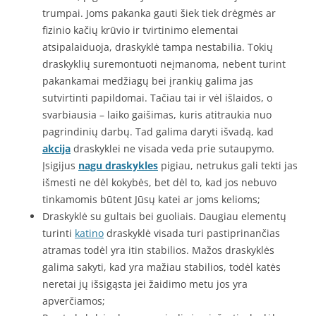
trumpai. Joms pakanka gauti šiek tiek drėgmės ar
fizinio kačių krūvio ir tvirtinimo elementai
atsipalaiduoja, draskyklė tampa nestabilia. Tokių
draskyklių suremontuoti neįmanoma, nebent turint
pakankamai medžiagų bei įrankių galima jas
sutvirtinti papildomai. Tačiau tai ir vėl išlaidos, o
svarbiausia – laiko gaišimas, kuris atitraukia nuo
pagrindinių darbų. Tad galima daryti išvadą, kad
akcija
draskyklei ne visada veda prie sutaupymo.
Įsigijus
nagu draskykles
pigiau, netrukus gali tekti jas
išmesti ne dėl kokybės, bet dėl to, kad jos nebuvo
tinkamomis būtent Jūsų katei ar joms kelioms;
Draskyklė su gultais bei guoliais. Daugiau elementų
turinti
katino
draskyklė visada turi pastiprinančias
atramas todėl yra itin stabilios. Mažos draskyklės
galima sakyti, kad yra mažiau stabilios, todėl katės
neretai jų išsigąsta jei žaidimo metu jos yra
apverčiamos;