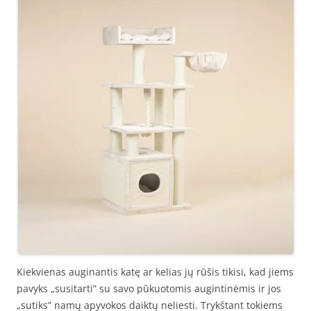
Kiekvienas auginantis katę ar kelias jų rūšis tikisi, kad jiems
pavyks „susitarti” su savo pūkuotomis augintinėmis ir jos
„sutiks” namų apyvokos daiktų neliesti. Trykštant tokiems