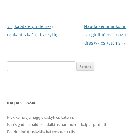
Įrašo
←
Į ką atkreipti dėmesį
Nauda šeimininkui ir
navigacija
renkantis kačių draskyklę
augintinėms – nagų
draskyklės katėms
→
Ieškoti:
NAUJAUSI ĮRAŠAI
Kiek kainuoja nagų draskyklės katėms
Katės gadina baldus ir daiktus namuose – kaip atpratinti
Pagrindinė draskyklių katėms paskirtis