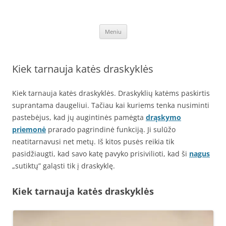
Pereiti
prie
Draskyklės katėms
turinio
Kačių draskyklės, pigios laipynės. Laipynė, draskyklė katėms, katinams,
katinu nagu, internetu – pigiau. Lavinkite augintinius išleisdami mažiau
Meniu
lėšų, sugaišdami laiko. Pirkite internetu – akcija – garantija pigiau –
DraskyklesKatems.lt!
Kiek tarnauja katės draskyklės
Kiek tarnauja katės draskyklės. Draskyklių katėms paskirtis
suprantama daugeliui. Tačiau kai kuriems tenka nusiminti
pastebėjus, kad jų augintinės pamėgta
drąskymo
priemonė
prarado pagrindinė funkciją. Ji sulūžo
neatitarnavusi net metų. Iš kitos pusės reikia tik
pasidžiaugti, kad savo katę pavyko prisivilioti, kad ši
nagus
„sutiktų” galąsti tik į draskyklę.
Kiek tarnauja katės draskyklės