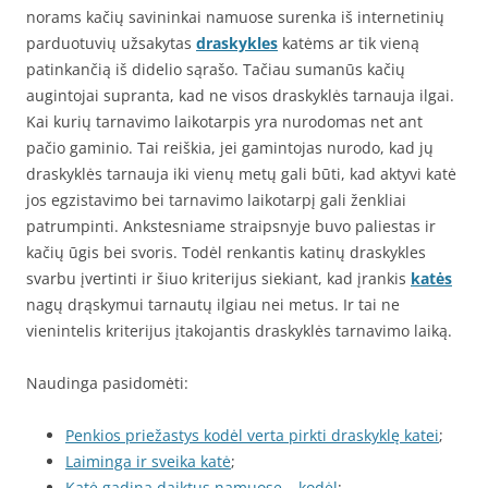
norams kačių savininkai namuose surenka iš internetinių
parduotuvių užsakytas
draskykles
katėms ar tik vieną
patinkančią iš didelio sąrašo. Tačiau sumanūs kačių
augintojai supranta, kad ne visos draskyklės tarnauja ilgai.
Kai kurių tarnavimo laikotarpis yra nurodomas net ant
pačio gaminio. Tai reiškia, jei gamintojas nurodo, kad jų
draskyklės tarnauja iki vienų metų gali būti, kad aktyvi katė
jos egzistavimo bei tarnavimo laikotarpį gali ženkliai
patrumpinti. Ankstesniame straipsnyje buvo paliestas ir
kačių ūgis bei svoris. Todėl renkantis katinų draskykles
svarbu įvertinti ir šiuo kriterijus siekiant, kad įrankis
katės
nagų drąskymui tarnautų ilgiau nei metus. Ir tai ne
vienintelis kriterijus įtakojantis draskyklės tarnavimo laiką.
Naudinga pasidomėti:
Penkios priežastys kodėl verta pirkti draskyklę katei
;
Laiminga ir sveika katė
;
Katė gadina daiktus namuose – kodėl
;