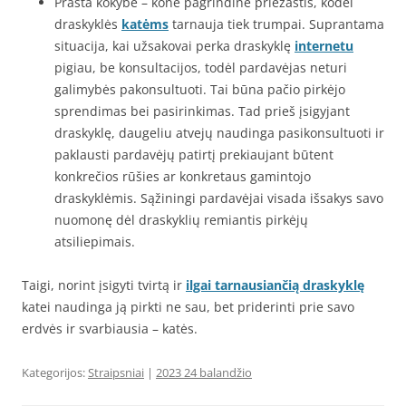
Prasta kokybė – kone pagrindinė priežastis, kodėl
draskyklės
katėms
tarnauja tiek trumpai. Suprantama
situacija, kai užsakovai perka draskyklę
internetu
pigiau, be konsultacijos, todėl pardavėjas neturi
galimybės pakonsultuoti. Tai būna pačio pirkėjo
sprendimas bei pasirinkimas. Tad prieš įsigyjant
draskyklę, daugeliu atvejų naudinga pasikonsultuoti ir
paklausti pardavėjų patirtį prekiaujant būtent
konkrečios rūšies ar konkretaus gamintojo
draskyklėmis. Sąžiningi pardavėjai visada išsakys savo
nuomonę dėl draskyklių remiantis pirkėjų
atsiliepimais.
Taigi, norint įsigyti tvirtą ir
ilgai tarnausiančią draskyklę
katei naudinga ją pirkti ne sau, bet priderinti prie savo
erdvės ir svarbiausia – katės.
Kategorijos:
Straipsniai
|
2023 24 balandžio