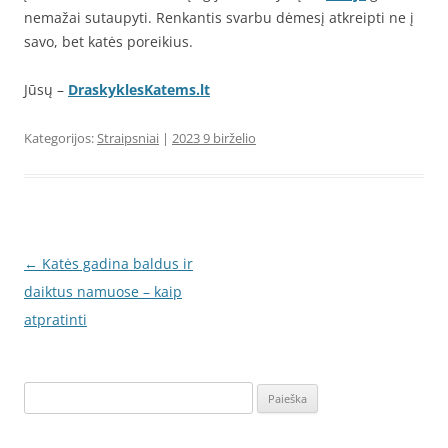
nemažai sutaupyti. Renkantis svarbu dėmesį atkreipti ne į
savo, bet katės poreikius.
Jūsų –
DraskyklesKatems.lt
Kategorijos:
Straipsniai
|
2023 9 birželio
Įrašo
←
Katės gadina baldus ir
navigacija
daiktus namuose – kaip
atpratinti
Ieškoti: