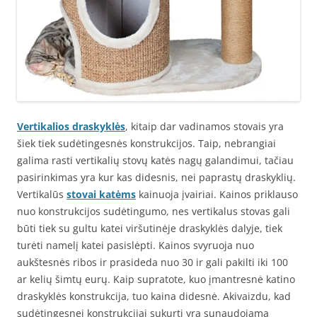
Vertikalios draskyklės
, kitaip dar vadinamos stovais yra
šiek tiek sudėtingesnės konstrukcijos. Taip, nebrangiai
galima rasti vertikalių stovų katės nagų galandimui, tačiau
pasirinkimas yra kur kas didesnis, nei paprastų draskyklių.
Vertikalūs
stovai katėms
kainuoja įvairiai. Kainos priklauso
nuo konstrukcijos sudėtingumo, nes vertikalus stovas gali
būti tiek su gultu katei viršutinėje draskyklės dalyje, tiek
turėti namelį katei pasislėpti. Kainos svyruoja nuo
aukštesnės ribos ir prasideda nuo 30 ir gali pakilti iki 100
ar kelių šimtų eurų. Kaip supratote, kuo įmantresnė katino
draskyklės konstrukcija, tuo kaina didesnė. Akivaizdu, kad
sudėtingesnei konstrukcijai sukurti yra sunaudojama