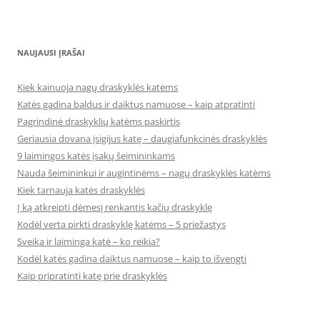
NAUJAUSI ĮRAŠAI
Kiek kainuoja nagų draskyklės katėms
Katės gadina baldus ir daiktus namuose – kaip atpratinti
Pagrindinė draskyklių katėms paskirtis
Geriausia dovana įsigijus katę – daugiafunkcinės draskyklės
9 laimingos katės įsakų šeimininkams
Nauda šeimininkui ir augintinėms – nagų draskyklės katėms
Kiek tarnauja katės draskyklės
Į ką atkreipti dėmesį renkantis kačių draskyklę
Kodėl verta pirkti draskyklę katėms – 5 priežastys
Sveika ir laiminga katė – ko reikia?
Kodėl katės gadina daiktus namuose – kaip to išvengti
Kaip pripratinti katę prie draskyklės