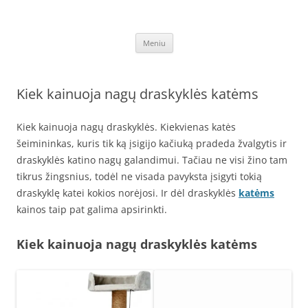
Pereiti
prie
Draskyklės katėms
turinio
Kačių draskyklės, pigios laipynės. Laipynė, draskyklė katėms, katinams,
katinu nagu, internetu – pigiau. Lavinkite augintinius išleisdami mažiau
Meniu
lėšų, sugaišdami laiko. Pirkite internetu – akcija – garantija pigiau –
DraskyklesKatems.lt!
Kiek kainuoja nagų draskyklės katėms
Kiek kainuoja nagų draskyklės. Kiekvienas katės
šeimininkas, kuris tik ką įsigijo kačiuką pradeda žvalgytis ir
draskyklės katino nagų galandimui. Tačiau ne visi žino tam
tikrus žingsnius, todėl ne visada pavyksta įsigyti tokią
draskyklę katei kokios norėjosi. Ir dėl draskyklės
katėms
kainos taip pat galima apsirinkti.
Kiek kainuoja nagų draskyklės katėms