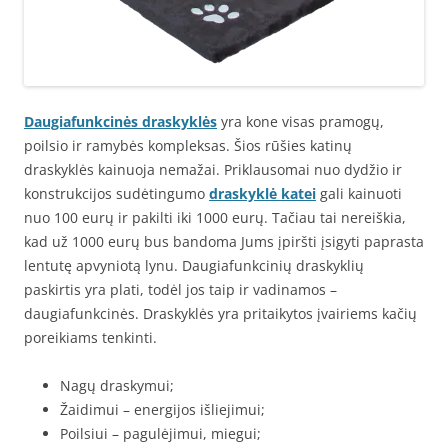
Daugiafunkcinės draskyklės
yra kone visas pramogų,
poilsio ir ramybės kompleksas. Šios rūšies katinų
draskyklės kainuoja nemažai. Priklausomai nuo dydžio ir
konstrukcijos sudėtingumo
draskyklė katei
gali kainuoti
nuo 100 eurų ir pakilti iki 1000 eurų. Tačiau tai nereiškia,
kad už 1000 eurų bus bandoma Jums įpiršti įsigyti paprasta
lentutę apvyniotą lynu. Daugiafunkcinių draskyklių
paskirtis yra plati, todėl jos taip ir vadinamos –
daugiafunkcinės. Draskyklės yra pritaikytos įvairiems kačių
poreikiams tenkinti.
Nagų draskymui;
Žaidimui – energijos išliejimui;
Poilsiui – pagulėjimui, miegui;