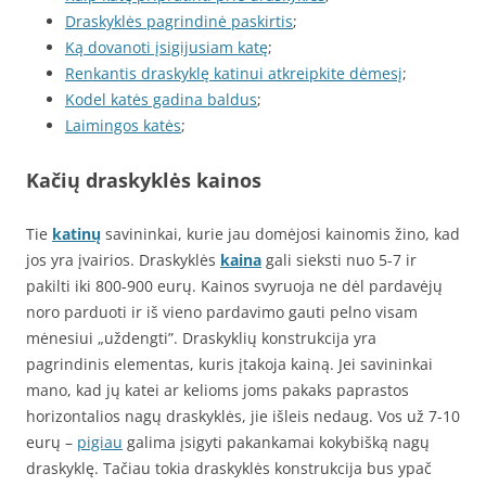
Draskyklės pagrindinė paskirtis
;
Ką dovanoti įsigijusiam katę
;
Renkantis draskyklę katinui atkreipkite dėmesį
;
Kodel katės gadina baldus
;
Laimingos katės
;
Kačių draskyklės kainos
Tie
katinų
savininkai, kurie jau domėjosi kainomis žino, kad
jos yra įvairios. Draskyklės
kaina
gali sieksti nuo 5-7 ir
pakilti iki 800-900 eurų. Kainos svyruoja ne dėl pardavėjų
noro parduoti ir iš vieno pardavimo gauti pelno visam
mėnesiui „uždengti”. Draskyklių konstrukcija yra
pagrindinis elementas, kuris įtakoja kainą. Jei savininkai
mano, kad jų katei ar kelioms joms pakaks paprastos
horizontalios nagų draskyklės, jie išleis nedaug. Vos už 7-10
eurų –
pigiau
galima įsigyti pakankamai kokybišką nagų
draskyklę. Tačiau tokia draskyklės konstrukcija bus ypač