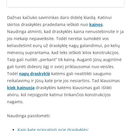
Dažnas kačiuko savininkas daro didelę klaidą. Katinui
skirtos draskyklės pradedama ieškoti nuo
kainos
.
Naudinga atminti, kad draskyklės kaina nenustebinsite ir ja
jos niekaip nepaveiksite. Todėl neretai sumokėti vos
keliasdešimt eurų už draskyklę nagų galandimui, po kelių
mėnesių suprantama, kad teks ieškoti kitos konstrukcijos.
Taip gali nutikti „perkant” tik kainą. Auganti Jūsų augintinė
gali turėti didesnį ūgį ir svorį priklausomai nuo veislės.
Todėl
nagų draskyklė
katėms gali neatitikti saugumo
reikalavimų ir Jūsų katė prie jos nesiartins. Tad klausimas
kiek kainuoja
draskyklės katėms klausimas gali išlikti
atviru, kol neįsigysite katinui tinkančios konstrukcijos
nagams.
Naudinga pasidomėti:
Kaip katę pripratinti prie draskyklės
;