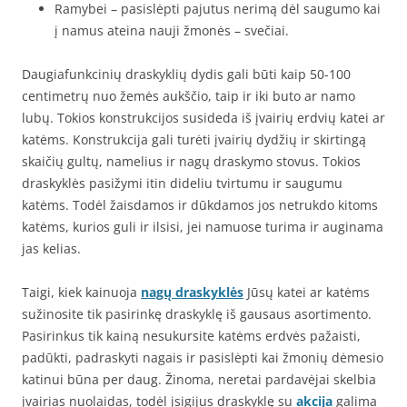
Ramybei – pasislėpti pajutus nerimą dėl saugumo kai
į namus ateina nauji žmonės – svečiai.
Daugiafunkcinių draskyklių dydis gali būti kaip 50-100
centimetrų nuo žemės aukščio, taip ir iki buto ar namo
lubų. Tokios konstrukcijos susideda iš įvairių erdvių katei ar
katėms. Konstrukcija gali turėti įvairių dydžių ir skirtingą
skaičių gultų, namelius ir nagų draskymo stovus. Tokios
draskyklės pasižymi itin dideliu tvirtumu ir saugumu
katėms. Todėl žaisdamos ir dūkdamos jos netrukdo kitoms
katėms, kurios guli ir ilsisi, jei namuose turima ir auginama
jas kelias.
Taigi, kiek kainuoja
nagų draskyklės
Jūsų katei ar katėms
sužinosite tik pasirinkę draskyklę iš gausaus asortimento.
Pasirinkus tik kainą nesukursite katėms erdvės pažaisti,
padūkti, padraskyti nagais ir pasislėpti kai žmonių dėmesio
katinui būna per daug. Žinoma, neretai pardavėjai skelbia
įvairias nuolaidas, todėl įsigijus draskyklę su
akcija
galima