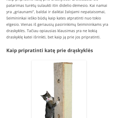
patarimas turėtų sulaukti itin didelio dėmesio. Kai namai
yra „griaunami”, baldai ir daiktai žalojami nepataisomai,
šeimininkai ieško būdų kaip kates atpratinti nuo tokio
elgesio. Vienas iš geriausių pasirinkimų šeimininkams yra
draskyklės. Tačiau opiausias klausimas yra ne kokią
draskyklę katei išrinkti, bet kaip ją prie jos pripratinti.
Kaip pripratinti katę prie drąskyklės