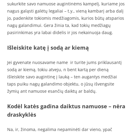
sukurkite savo namuose augintinėms kampelį, kuriame jos
nagus galąsti galėtų legaliai – t.y., vieną kambarį arba dalį
jo, padenkite tokiomis medžiagomis, kurios būtų atsparios
nagų galandimui. Gera žinia ta, kad tokių medžiagų
pasirinkimas yra labai didelis ir jos nekainuoja daug.
Išleiskite katę į sodą ar kiemą
Jei gyvenate nuosavame name ir turite jums priklausantį
sodą ar kiemą, tokiu atveju, n bent kartą per dieną
išleiskite savo augintinę į lauką – ten augantys medžiai
taps puiku nagų galandimo objektu, o jūsų išvengsite
žymių ant namuose esančių daiktų ar baldų.
Kodėl katės gadina daiktus namuose – nėra
draskyklės
Na, ir, žinoma, negalima nepaminėti dar vieno, ypač