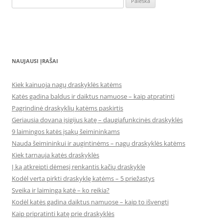
NAUJAUSI ĮRAŠAI
Kiek kainuoja nagų draskyklės katėms
Katės gadina baldus ir daiktus namuose – kaip atpratinti
Pagrindinė draskyklių katėms paskirtis
Geriausia dovana įsigijus katę – daugiafunkcinės draskyklės
9 laimingos katės įsakų šeimininkams
Nauda šeimininkui ir augintinėms – nagų draskyklės katėms
Kiek tarnauja katės draskyklės
Į ką atkreipti dėmesį renkantis kačių draskyklę
Kodėl verta pirkti draskyklę katėms – 5 priežastys
Sveika ir laiminga katė – ko reikia?
Kodėl katės gadina daiktus namuose – kaip to išvengti
Kaip pripratinti katę prie draskyklės