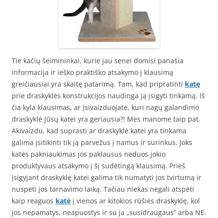
Tie kačių šeimininkai, kurie jau senei domisi panašia
informacija ir ieško praktiško atsakymo į klausimą
greičiausiai yra skaitę patarimą. Tam, kad pripratinti
katę
prie draskyklės konstrukcijos naudinga ją įsigyti tinkamą. Iš
čia kyla klausimas, ar įsivaizduojate, kuri nagų galandimo
draskyklė Jūsų katei yra geriausia?! Mes manome taip pat.
Akivaizdu, kad suprasti ar draskyklė katei yra tinkama
galima įsitikinti tik ją parvežus į namus ir surinkus. Joks
katės pakniaukimas jos paklausus neduos jokio
produktyvaus atsakymo į šį sudėtingą klausimą. Prieš
įsigyjant draskyklę katei galima tik numatyti jos tvirtumą ir
nuspėti jos tarnavimo laiką. Tačiau niekas negali atspėti
kaip reaguos
katė
į vienos ar kitokios rūšies draskyklę, kol
jos nepamatys, neapuostys ir su ja „susidraugaus” arba NE.