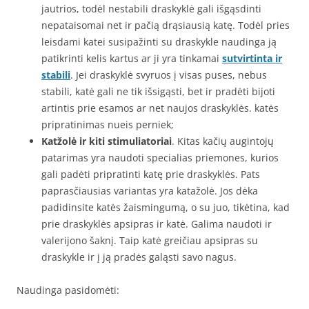
jautrios, todėl nestabili draskyklė gali išgąsdinti
nepataisomai net ir pačią drąsiausią katę. Todėl pries
leisdami katei susipažinti su draskykle naudinga ją
patikrinti kelis kartus ar ji yra tinkamai
sutvirtinta ir
stabili
. Jei draskyklė svyruos į visas puses, nebus
stabili, katė gali ne tik išsigąsti, bet ir pradėti bijoti
artintis prie esamos ar net naujos draskyklės. katės
pripratinimas nueis perniek;
Katžolė ir kiti stimuliatoriai
. Kitas kačių augintojų
patarimas yra naudoti specialias priemones, kurios
gali padėti pripratinti katę prie draskyklės. Pats
paprasčiausias variantas yra katažolė. Jos dėka
padidinsite katės žaismingumą, o su juo, tikėtina, kad
prie draskyklės apsipras ir katė. Galima naudoti ir
valerijono šaknį. Taip katė greičiau apsipras su
draskykle ir į ją pradės galąsti savo nagus.
Naudinga pasidomėti: