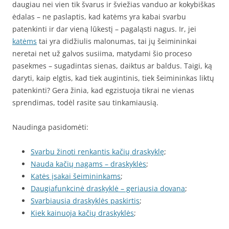
daugiau nei vien tik švarus ir šviežias vanduo ar kokybiškas
ėdalas – ne paslaptis, kad katėms yra kabai svarbu
patenkinti ir dar vieną lūkestį – pagaląsti nagus. Ir, jei
katėms
tai yra didžiulis malonumas, tai jų šeimininkai
neretai net už galvos susiima, matydami šio proceso
pasekmes – sugadintas sienas, daiktus ar baldus. Taigi, ką
daryti, kaip elgtis, kad tiek augintinis, tiek šeimininkas liktų
patenkinti? Gera žinia, kad egzistuoja tikrai ne vienas
sprendimas, todėl rasite sau tinkamiausią.
Naudinga pasidomėti:
Svarbu žinoti renkantis kačių draskyklę
;
Nauda kačių nagams – draskyklės
;
Katės įsakai šeimininkams
;
Daugiafunkcinė draskyklė – geriausia dovana
;
Svarbiausia draskyklės paskirtis
;
Kiek kainuoja kačių draskyklės
;