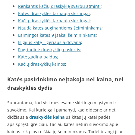
Renkantis kačių draskyklę svarbu atminti
;
Katės draskyklės tarnauja skirtingai
;
Kačių draskyklės tarnauja skirtingai
;
Nauda kates auginantiems šeimininkams
;
Laimingos katės 9 įsakai šeimininkams
;
Įsigijus katę – geriausia dovana
;
Pagrindinė draskyklių paskirtis
;
Katė gadina baldus
;
Kačių draskyklių kainos
;
Katės pasirinkimo neįtakoja nei kaina, nei
draskyklės dydis
Suprantama, kad visi mes esame skirtingo mąstymo ir
suvokimo. Kai kurie gali pamanyti, kad didesnė ar net
didžiausia
draskyklės kaina
už kitas jų katei padės
apsispręsti greičiau. Tačiau katės neturi suvokimo apie
kainas ir ką jos reiškia jų šeimininkams. Todėl brangi ji ar