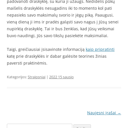
padovanoti draskyklę, su kuria ji užaugs. Nedidelis pūkų
maišelis draskyklės nesugadins iki to momento kol pati
nepasieks savo maksimalų svorio ir jėgų piką. Paaugusi,
vieną dieną ji ims ir pradės galąsti savo nagus į Jūsų senei
nupirktą draskyklę. Tai ir bus ženklas, kad Jūsų veiksmai
buvo naudingi, Jūs savo tikslų pasiekėte maksimaliai.
Taigi, greičiausiai įsisavinote informaciją
kaip pripratinti
katę prie draskyklės ir dabar galėsite teorines žinias
paversti praktinėmis.
Kategorijos:
Straipsniai
|
2022 15 sausio
Įrašo
Naujesni įrašai
→
navigacija
Ieškoti: