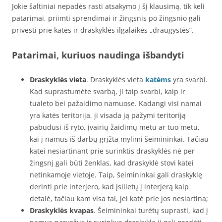
Jokie šaltiniai nepadės rasti atsakymo į šį klausimą, tik keli
patarimai, priimti sprendimai ir žingsnis po žingsnio gali
privesti prie katės ir draskyklės ilgalaikės „draugystės”.
Patarimai, kuriuos naudinga išbandyti
Draskyklės vieta
. Draskyklės vieta
katėms
yra svarbi.
Kad suprastumėte svarbą, ji taip svarbi, kaip ir
tualeto bei pažaidimo namuose. Kadangi visi namai
yra katės teritorija, ji visada ją pažymi teritoriją
pabudusi iš ryto, įvairių žaidimų metu ar tuo metu,
kai į namus iš darbų grįžta mylimi šeimininkai. Tačiau
katei nesiartinant prie surinktis draskyklės nė per
žingsnį gali būti ženklas, kad draskyklė stovi katei
netinkamoje vietoje. Taip, šeimininkai gali draskyklę
derinti prie interjero, kad įsilietų į interjerą kaip
detalė, tačiau kam visa tai, jei katė prie jos nesiartina;
Draskyklės kvapas
. Šeimininkai turėtų suprasti, kad į