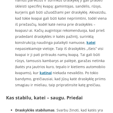
namus parvežus ir surinkus draskyklę ji gali pradėti
skleisti specifinį kvapą: gamintojas, sandėlis, rūsys,
kurjeris gali būti užuodžiami per draskyklę. Akivaizdu,
kad tokie kvapai gali būti katei nepriimtini, todėl viena
iš priežasčių, kodėl katė neina prie draskyklės –
kvapas/-ai. Kačių augintojai rekomenduoja, kad prieš
pradedant draskyklės ir katės pažintį, surinktą
konstrukciją naudinga palaikyti namuose,
katei
nepasiekiamoje vietoje. Taip iš draskyklės „išeis” visi
kvapai ir ji pati pritrauks namų kvapą. Tai gali būti
rūsys, tamsusis kambarys ar palėpė, garažas netinka
(katės yra jautrios kuro, tepalo ir kietiems automobiio
kvapams), kur
katinai
niekada nevaikšto. Po tokio
bandymo, greičiausiai, kad Jūsų katė draskyklę priims
smagiau ir mieliau, taip pripratinsite katę greičiau.
Kas stabilu, katei – saugu. Priedai
Draskyklės stabilumas
. Svarbu žinoti, kad katės yra