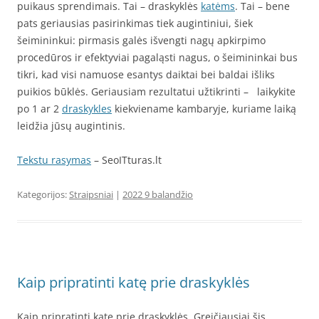
puikaus sprendimais. Tai – draskyklės
katėms
. Tai – bene
pats geriausias pasirinkimas tiek augintiniui, šiek
šeimininkui: pirmasis galės išvengti nagų apkirpimo
procedūros ir efektyviai pagaląsti nagus, o šeimininkai bus
tikri, kad visi namuose esantys daiktai bei baldai išliks
puikios būklės. Geriausiam rezultatui užtikrinti – laikykite
po 1 ar 2
draskykles
kiekviename kambaryje, kuriame laiką
leidžia jūsų augintinis.
Tekstu rasymas
– SeoITturas.lt
Kategorijos:
Straipsniai
|
2022 9 balandžio
Kaip pripratinti katę prie draskyklės
Kaip pripratinti katę prie draskyklės. Greičiausiai šis