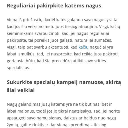
Reguliariai pakirpkite katėms nagus
Viena iš priežasčių, kodėl katės galanda savo nagus yra ta,
kad jos šio veiksmo metu juos tiesiog atnaujina. Visgi, kačių
šeimininkams svarbu žinoti, kad, jei nagus reguliariai
pakirpsite, tai poreikis juos galąsti, natūraliai sumažės.
Visgi, taip pat svarbu akcentuoti, kad
kačių
nagučiai yra
labai smulkūs, tad, jei nuspręsite, kad reikia juos pakirpti,
geriausia būtų, kad šią procedūrą atlikti savo srities
specialistas.
Sukurkite specialų kampelį namuose, skirtą
šiai veiklai
Nagų galandimas jūsų katėms yra ne tik būtinas, bet ir
labai malonus, todėl jos jo tikrai neatsisakys. Tad, jei norite
apsaugoti savo namų sienas, daiktus ar baldus nuo nagų
žymių, galite rinktis ir dar vieną sprendimą – tiesiog