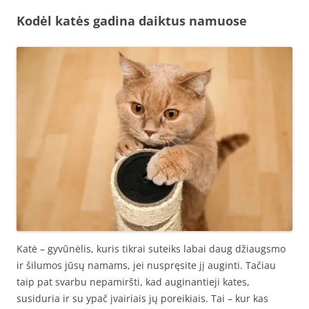
Kodėl katės gadina daiktus namuose
Katė – gyvūnėlis, kuris tikrai suteiks labai daug džiaugsmo
ir šilumos jūsų namams, jei nuspręsite jį auginti. Tačiau
taip pat svarbu nepamiršti, kad auginantieji kates,
susiduria ir su ypač įvairiais jų poreikiais. Tai – kur kas