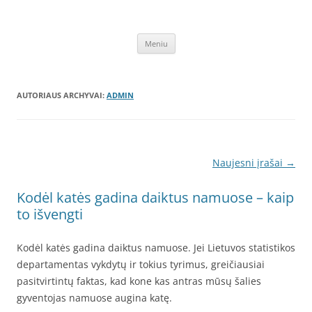
Pereiti
prie
Draskyklės katėms
turinio
Kačių draskyklės, pigios laipynės. Laipynė, draskyklė katėms, katinams,
katinu nagu, internetu – pigiau. Lavinkite augintinius išleisdami mažiau
Meniu
lėšų, sugaišdami laiko. Pirkite internetu – akcija – garantija pigiau –
DraskyklesKatems.lt!
AUTORIAUS ARCHYVAI:
ADMIN
Įrašo
Naujesni įrašai
→
navigacija
Kodėl katės gadina daiktus namuose – kaip
to išvengti
Kodėl katės gadina daiktus namuose. Jei Lietuvos statistikos
departamentas vykdytų ir tokius tyrimus, greičiausiai
pasitvirtintų faktas, kad kone kas antras mūsų šalies
gyventojas namuose augina katę.