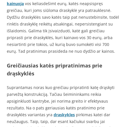
kainuoja
vos keliasdešimt eurų, katės neapsispręs
greičiau, kuri joms siūloma draskyklė yra patrauklesnė.
Dydžiu draskyklės savo katės taip pat nenustebinsite, todėl
rinktis draskyklę reikėtų atsakingai, nepersistengiant su
išlaidomis. Galima tik įsivaizduoti, katė gali greičiau
priprasti prie draskyklės, kuri kainavo vos 30 eurų, arba
nesiartinti prie tokios, už kurią buvo sumokėti visi 700
eurų. Tad pratinimas prasideda ne nuo dydžio ar kainos.
Greičiausias katės pripratinimas prie
drąskyklės
Suprantamas noras kuo greičiau pripratinti katę drąskyti
parvežtą konstrukciją. Tačiau šeimininkams reikia
apsiginkluoti kantrybe, jei norima greito ir efektyvaus
rezultato. Na o pats geriausias katės pratinimo prie
draskyklės variantas yra
draskykles
pirkimas katei dar
neužaugus. Taip, taip, dar esant kačiukui svarbu jai