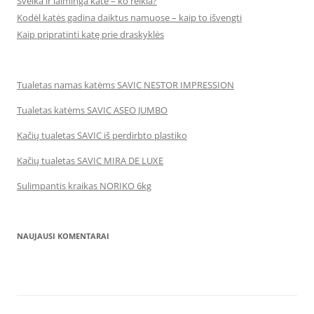
Sveika ir laiminga katė – ko reikia?
Kodėl katės gadina daiktus namuose – kaip to išvengti
Kaip pripratinti katę prie draskyklės
Tualetas namas katėms SAVIC NESTOR IMPRESSION
Tualetas katėms SAVIC ASEO JUMBO
Kačių tualetas SAVIC iš perdirbto plastiko
Kačių tualetas SAVIC MIRA DE LUXE
Sulimpantis kraikas NORIKO 6kg
NAUJAUSI KOMENTARAI