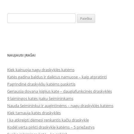
Ieškoti:
NAUJAUSI ĮRAŠAI
Kiek kainuoja nagų draskyklės katėms
Katės gadina baldus ir daiktus namuose – kaip atpratinti
Pagrindinė draskyklių katėms paskirtis
Geriausia dovana įsigijus katę – daugiafunkcinės draskyklės
9 laimingos katės įsakų šeimininkams
Nauda šeimininkui ir augintinėms – nagų draskyklės katėms
Kiek tarnauja katės draskyklės
Į ką atkreipti dėmesį renkantis kačių draskyklę
Kodėl verta pirkti draskyklę katėms – 5 priežastys