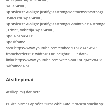
</ul>&#x0D;
<p style=”text-align: justify;”><strong>Matmenys:</strong>
35×69 cm.</p>&#x0D;
<p style=”text-align: justify;”><strong>Gamintojas:</strong>
„Trixie”, Vokietija.</p>&#x0D;
<p> </p>&#x0D;
<p><iframe
src=”https://www.youtube.com/embed/L1nGqAzeW6E”
frameborder=”0″ width=”330″ height=”300″ data-
link=”https://www.youtube.com/watch?v=L1nGqAzeW6E”>
</iframe></p>
Atsiliepimai
Atsiliepimų dar nėra.
Būkite pirmas aprašęs “Draskyklė Katė 35x69cm smėlio sp”