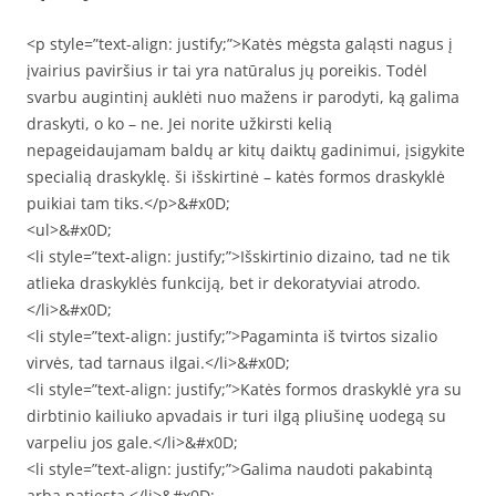
<p style=”text-align: justify;”>Katės mėgsta galąsti nagus į
įvairius paviršius ir tai yra natūralus jų poreikis. Todėl
svarbu augintinį auklėti nuo mažens ir parodyti, ką galima
draskyti, o ko – ne. Jei norite užkirsti kelią
nepageidaujamam baldų ar kitų daiktų gadinimui, įsigykite
specialią draskyklę. ši išskirtinė – katės formos draskyklė
puikiai tam tiks.</p>&#x0D;
<ul>&#x0D;
<li style=”text-align: justify;”>Išskirtinio dizaino, tad ne tik
atlieka draskyklės funkciją, bet ir dekoratyviai atrodo.
</li>&#x0D;
<li style=”text-align: justify;”>Pagaminta iš tvirtos sizalio
virvės, tad tarnaus ilgai.</li>&#x0D;
<li style=”text-align: justify;”>Katės formos draskyklė yra su
dirbtinio kailiuko apvadais ir turi ilgą pliušinę uodegą su
varpeliu jos gale.</li>&#x0D;
<li style=”text-align: justify;”>Galima naudoti pakabintą
arba patiestą.</li>&#x0D;