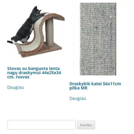
Stovas su banguota lenta
nagų draskymui 44x25x34
cm, rusvas
Draskyklė katei 56x11cm
Daugiau
pilka MR
Daugiau
Ieškoti: