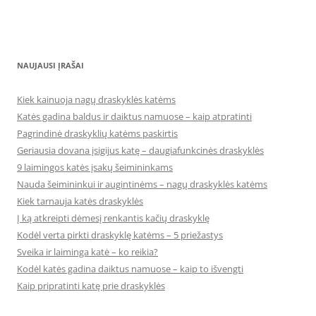
NAUJAUSI ĮRAŠAI
Kiek kainuoja nagų draskyklės katėms
Katės gadina baldus ir daiktus namuose – kaip atpratinti
Pagrindinė draskyklių katėms paskirtis
Geriausia dovana įsigijus katę – daugiafunkcinės draskyklės
9 laimingos katės įsakų šeimininkams
Nauda šeimininkui ir augintinėms – nagų draskyklės katėms
Kiek tarnauja katės draskyklės
Į ką atkreipti dėmesį renkantis kačių draskyklę
Kodėl verta pirkti draskyklę katėms – 5 priežastys
Sveika ir laiminga katė – ko reikia?
Kodėl katės gadina daiktus namuose – kaip to išvengti
Kaip pripratinti katę prie draskyklės