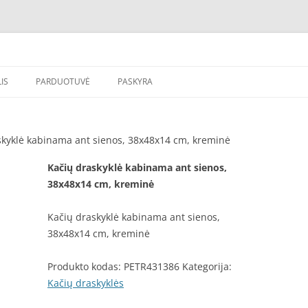
draskyklė katėms, katinams, katinu nagu, internetu – pigiau. Lavinkite auginti
IS
PARDUOTUVĖ
PASKYRA
skyklė kabinama ant sienos, 38x48x14 cm, kreminė
Kačių draskyklė kabinama ant sienos,
38x48x14 cm, kreminė
Kačių draskyklė kabinama ant sienos,
38x48x14 cm, kreminė
Produkto kodas:
PETR431386
Kategorija:
Kačių draskyklės