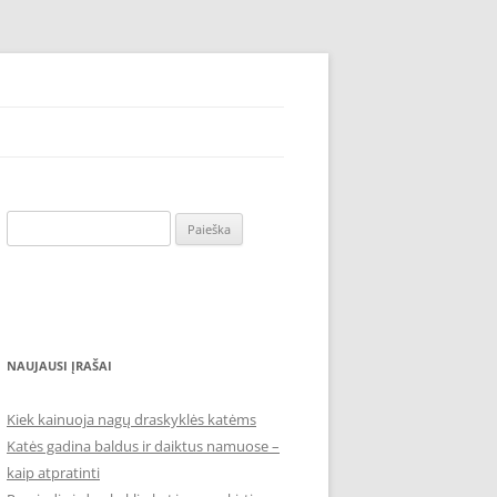
nius išleisdami mažiau lėšų, sugaišdami laiko. Pirkite internetu – akcija –
Ieškoti:
NAUJAUSI ĮRAŠAI
Kiek kainuoja nagų draskyklės katėms
Katės gadina baldus ir daiktus namuose –
kaip atpratinti