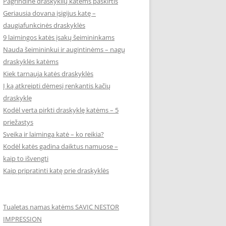
Pagrindinė draskyklių katėms paskirtis
Geriausia dovana įsigijus katę –
daugiafunkcinės draskyklės
9 laimingos katės įsakų šeimininkams
Nauda šeimininkui ir augintinėms – nagų
draskyklės katėms
Kiek tarnauja katės draskyklės
Į ką atkreipti dėmesį renkantis kačių
draskyklę
Kodėl verta pirkti draskyklę katėms – 5
priežastys
Sveika ir laiminga katė – ko reikia?
Kodėl katės gadina daiktus namuose –
kaip to išvengti
Kaip pripratinti katę prie draskyklės
Tualetas namas katėms SAVIC NESTOR
IMPRESSION