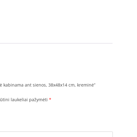
lė kabinama ant sienos, 38x48x14 cm, kreminė”
ūtini laukeliai pažymėti
*