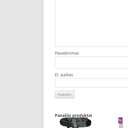
Pavadinimas
El. paštas
Panašūs produktai