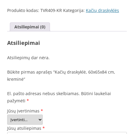
Produkto kodas:
TVR409-KR
Kategorija:
Kačių draskyklės
Atsiliepimai (0)
Atsiliepimai
Atsiliepimų dar nėra.
Būkite pirmas aprašęs “Kačių draskyklė, 60x65x84 cm,
kreminė”
El. pašto adresas nebus skelbiamas.
Būtini laukeliai
pažymėti
*
Jūsų įvertinimas
*
Jūsų atsiliepimas
*