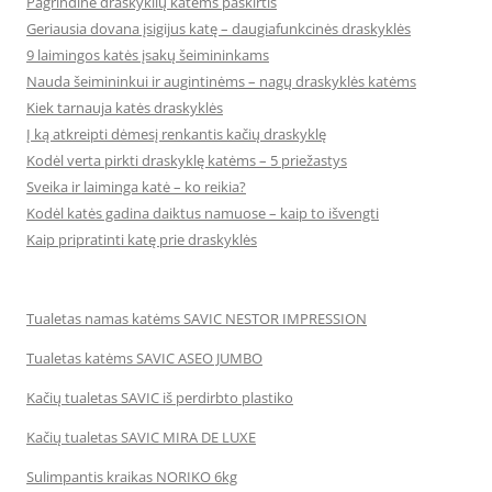
Pagrindinė draskyklių katėms paskirtis
Geriausia dovana įsigijus katę – daugiafunkcinės draskyklės
9 laimingos katės įsakų šeimininkams
Nauda šeimininkui ir augintinėms – nagų draskyklės katėms
Kiek tarnauja katės draskyklės
Į ką atkreipti dėmesį renkantis kačių draskyklę
Kodėl verta pirkti draskyklę katėms – 5 priežastys
Sveika ir laiminga katė – ko reikia?
Kodėl katės gadina daiktus namuose – kaip to išvengti
Kaip pripratinti katę prie draskyklės
Tualetas namas katėms SAVIC NESTOR IMPRESSION
Tualetas katėms SAVIC ASEO JUMBO
Kačių tualetas SAVIC iš perdirbto plastiko
Kačių tualetas SAVIC MIRA DE LUXE
Sulimpantis kraikas NORIKO 6kg