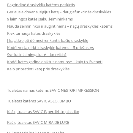
Pagrindinė draskyklių katėms paskirtis
Geriausia dovana įsigijus katę – daugiafunkcinės draskyklės
9 laimingos katės įsakų šeimininkams
Nauda šeimininkui ir augintinėms – nagų draskyklės katėms
Kiek tarnauja katės draskyklės
Į ką atkreipti dėmesį renkantis kačių draskyklę
Kodėl verta pirkti draskyklę katėms – 5 priežastys
Sveika ir laiminga katė – ko reikia?
Kodėl katės gadina daiktus namuose – kaip to išvengti
Kaip pripratinti katę prie draskyklės
Tualetas namas katėms SAVIC NESTOR IMPRESSION
Tualetas katėms SAVIC ASEO JUMBO
Kačių tualetas SAVIC iš perdirbto plastiko
Kačių tualetas SAVIC MIRA DE LUXE