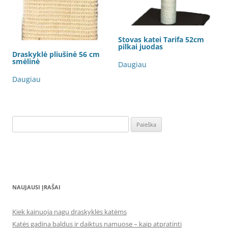
Stovas katei Tarifa 52cm
pilkai juodas
Draskyklė pliušinė 56 cm
smėlinė
Daugiau
Daugiau
Ieškoti:
NAUJAUSI ĮRAŠAI
Kiek kainuoja nagų draskyklės katėms
Katės gadina baldus ir daiktus namuose – kaip atpratinti