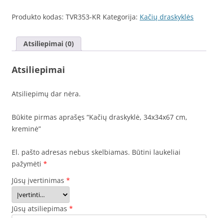
Produkto kodas:
TVR353-KR
Kategorija:
Kačių draskyklės
Atsiliepimai (0)
Atsiliepimai
Atsiliepimų dar nėra.
Būkite pirmas aprašęs “Kačių draskyklė, 34x34x67 cm,
kreminė”
El. pašto adresas nebus skelbiamas.
Būtini laukeliai
pažymėti
*
Jūsų įvertinimas
*
Jūsų atsiliepimas
*